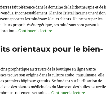
ierres fait référence dans le domaine de la lithothérapie et de l
es vendus. Incontestablement, Planète Cristal incarne une vision
uvent apporter les minéraux à leurs clients. D’une part par les
 et leurs propriétés énergétique, ces minéraux sont garantis
de « Planete-cristal.net : Lithot
oloration …
Continuer la lecture
its orientaux pour le bien-
ine prophétique au travers de la boutique en ligne Santé
ience trouve son origine dans la culture arabo-musulmane, elle
es premiers hôpitaux gratuits. Se fondant sur l’utilisation de
tel que des plantes médicinales du Maroc ou des huiles naturelle
de « Santé d
ombreux traitements et soins …
Continuer la lecture