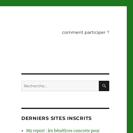
comment participer ?
RECHERC
Recherche
pour :
DERNIERS SITES INSCRITS
My report : les bénéfices concrets pour