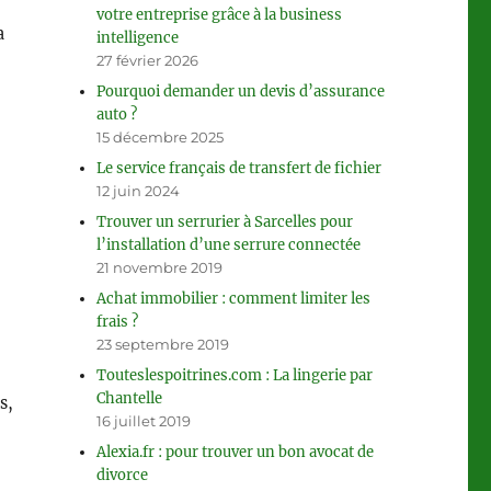
votre entreprise grâce à la business
a
intelligence
27 février 2026
Pourquoi demander un devis d’assurance
auto ?
15 décembre 2025
hérapie »
Le service français de transfert de fichier
12 juin 2024
Trouver un serrurier à Sarcelles pour
l’installation d’une serrure connectée
21 novembre 2019
Achat immobilier : comment limiter les
frais ?
23 septembre 2019
Touteslespoitrines.com : La lingerie par
Chantelle
s,
16 juillet 2019
’Orient : Produits orientaux pour le bien-être »
Alexia.fr : pour trouver un bon avocat de
divorce