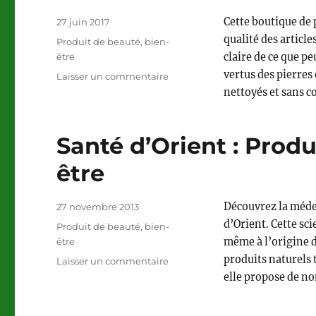
Publié
Cette boutique de p
27 juin 2017
le
qualité des articl
Catégories
Produit de beauté, bien-
être
claire de ce que pe
vertus des pierres
sur
Laisser un commentaire
Planete-
nettoyés et sans c
cristal.net
:
Lithothérapie
Santé d’Orient : Produ
être
Publié
Découvrez la médec
27 novembre 2013
le
d’Orient. Cette sc
Catégories
Produit de beauté, bien-
être
même à l’origine d
produits naturels 
sur
Laisser un commentaire
Santé
elle propose de n
d’Orient
: