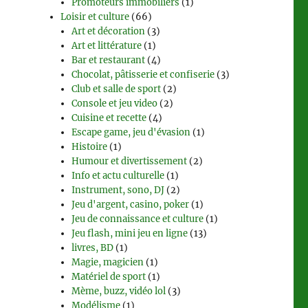
Promoteurs immobiliers
(1)
Loisir et culture
(66)
Art et décoration
(3)
Art et littérature
(1)
Bar et restaurant
(4)
Chocolat, pâtisserie et confiserie
(3)
Club et salle de sport
(2)
Console et jeu video
(2)
Cuisine et recette
(4)
Escape game, jeu d'évasion
(1)
Histoire
(1)
Humour et divertissement
(2)
Info et actu culturelle
(1)
Instrument, sono, DJ
(2)
Jeu d'argent, casino, poker
(1)
Jeu de connaissance et culture
(1)
Jeu flash, mini jeu en ligne
(13)
livres, BD
(1)
Magie, magicien
(1)
Matériel de sport
(1)
Mème, buzz, vidéo lol
(3)
Modélisme
(1)